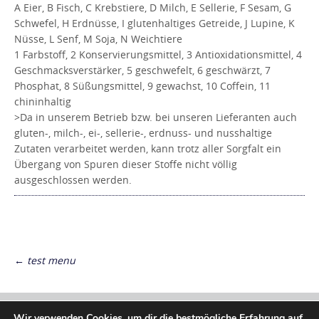
A Eier, B Fisch, C Krebstiere, D Milch, E Sellerie, F Sesam, G
Schwefel, H Erdnüsse, I glutenhaltiges Getreide, J Lupine, K
Nüsse, L Senf, M Soja, N Weichtiere
1 Farbstoff, 2 Konservierungsmittel, 3 Antioxidationsmittel, 4
Geschmacksverstärker, 5 geschwefelt, 6 geschwärzt, 7
Phosphat, 8 Süßungsmittel, 9 gewachst, 10 Coffein, 11
chininhaltig
>Da in unserem Betrieb bzw. bei unseren Lieferanten auch
gluten-, milch-, ei-, sellerie-, erdnuss- und nusshaltige
Zutaten verarbeitet werden, kann trotz aller Sorgfalt ein
Übergang von Spuren dieser Stoffe nicht völlig
ausgeschlossen werden.
Post
navigation
←
test menu
Wir verwenden Cookies, um dir die bestmögliche Erfahrung auf